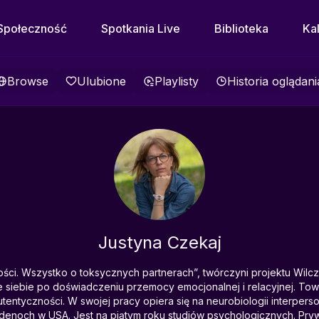
Społeczność
Spotkania Live
Biblioteka
Ka
Browse
Ulubione
Playlisty
Historia oglądani
Justyna Czekaj
ości. Wszystko o toksycznych partnerach”, twórczyni projektu Wil
 siebie po doświadczeniu przemocy emocjonalnej i relacyjnej. To
utentyczności. W swojej pracy opiera się na neurobiologii interperson
enoch w USA. Jest na piątym roku studiów psychologicznych. Prywa