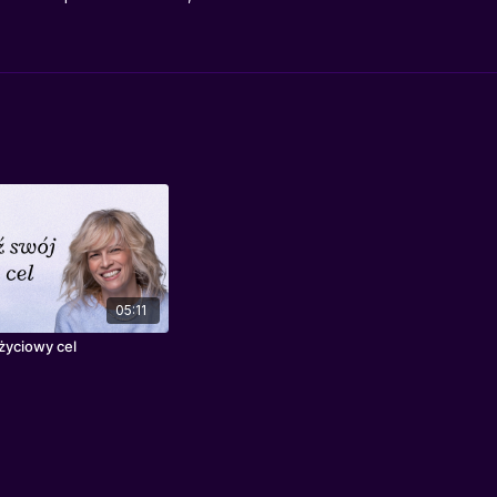
05:11
życiowy cel