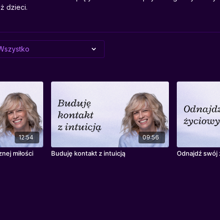
ż dzieci.
12:54
09:56
nej miłości
Buduję kontakt z intuicją
Odnajdź swój 