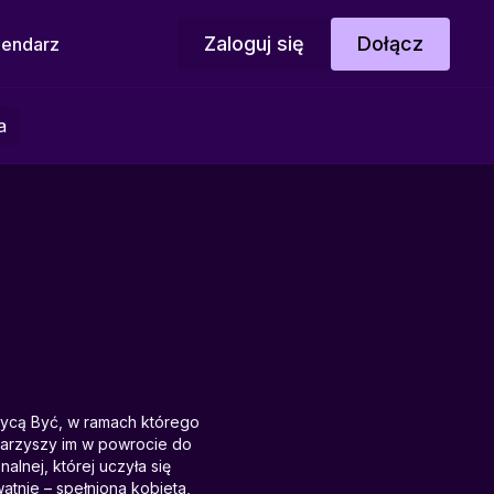
Zaloguj się
Dołącz
lendarz
a
czycą Być, w ramach którego
warzyszy im w powrocie do
alnej, której uczyła się
tnie – spełniona kobieta,