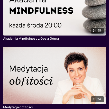
54:45
Akademia Mindfulness z Gosią Górną
28:24
Medytacja obfitości