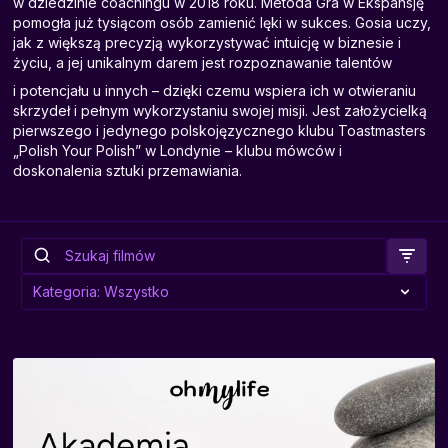
w dziedzinie coachingu w 2018 roku. Metoda Gra w Ekspansję
pomogła już tysiącom osób zamienić lęki w sukces. Gosia uczy,
jak z większą precyzją wykorzystywać intuicję w biznesie i
życiu, a jej unikalnym darem jest rozpoznawanie talentów
i potencjału u innych – dzięki czemu wspiera ich w otwieraniu
skrzydeł i pełnym wykorzystaniu swojej misji. Jest założycielką
pierwszego i jedynego polskojęzycznego klubu Toastmasters
„Polish Your Polish” w Londynie – klubu mówców i
doskonalenia sztuki przemawiania.