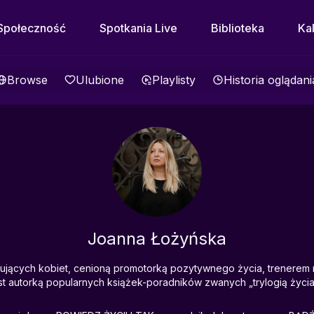
Społeczność
Spotkania Live
Biblioteka
Ka
Browse
Ulubione
Playlisty
Historia oglądani
Joanna Łożyńska
pirujących kobiet, cenioną promotorką pozytywnego życia, trenerem 
 autorką popularnych książek-poradników zwanych „trylogią życi