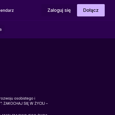
Zaloguj się
Dołącz
lendarz
a
rozwoju osobistego i
a”: ZAKOCHAJ SIĘ W ŻYCIU –