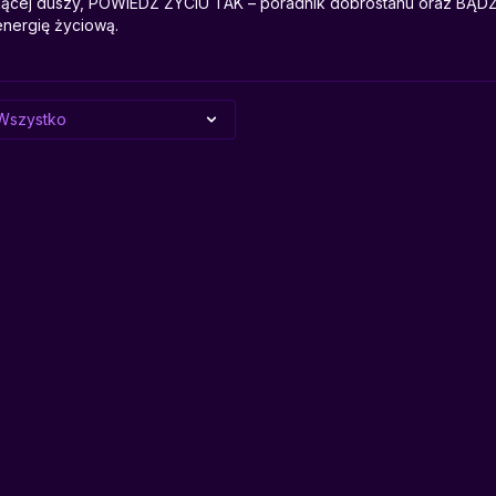
ującej duszy, POWIEDZ ŻYCIU TAK – poradnik dobrostanu oraz B
energię życiową.