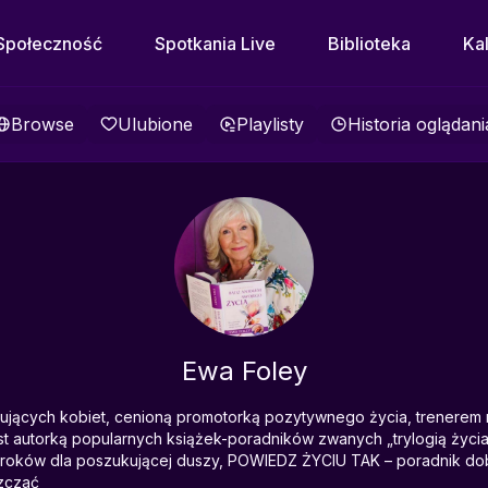
Społeczność
Spotkania Live
Biblioteka
Ka
Browse
Ulubione
Playlisty
Historia oglądani
Ewa Foley
pirujących kobiet, cenioną promotorką pozytywnego życia, trenerem 
 autorką popularnych książek-poradników zwanych „trylogią życi
 kroków dla poszukującej duszy, POWIEDZ ŻYCIU TAK – poradnik d
zczać