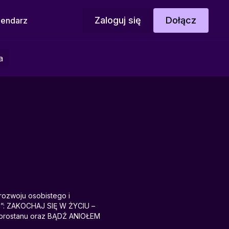
Zaloguj się
Dołącz
lendarz
a
rozwoju osobistego i
a”: ZAKOCHAJ SIĘ W ŻYCIU –
obrostanu oraz BĄDŹ ANIOŁEM