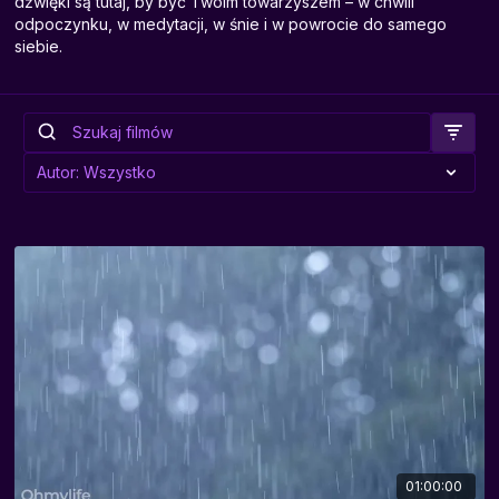
dźwięki są tutaj, by być Twoim towarzyszem – w chwili
odpoczynku, w medytacji, w śnie i w powrocie do samego
siebie.
01:00:00