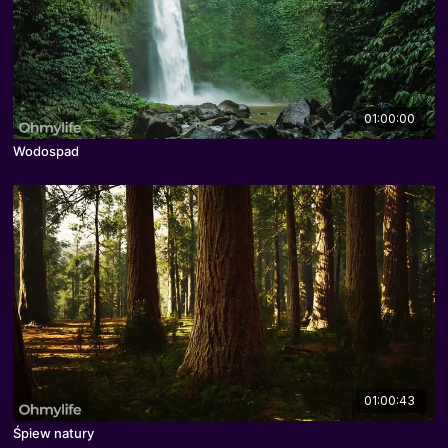
01:00:00
Wodospad
01:00:43
Śpiew natury