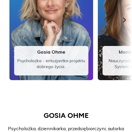
Gosia Ohme
Monik
Psycholożka - entuzjastka projektu
Nauczycielk
dobrego życia.
System; K
GOSIA OHME
Psycholożka, dziennikarka, przedsiębiorczyni, autorka