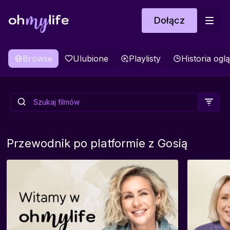
Dołącz
Browse
Ulubione
Playlisty
Historia ogl
Jurek Bajka O Dłoni, Która
Szukała Drugiej
Przewodnik po platformie z Gosią