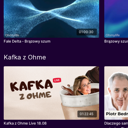
01:00:30
Fale Delta - Brązowy szum
Brązowy szu
Kafka z Ohme
01:22:45
Kafka z Ohme Live 18.08
Dlaczego sama