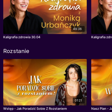
49:36
Kaligrafia zdrowia 30.04
Kaligrafia zd
Rozstanie
01:21
Wstęp - Jak Poradzić Sobie Z Rozstaniem
Na