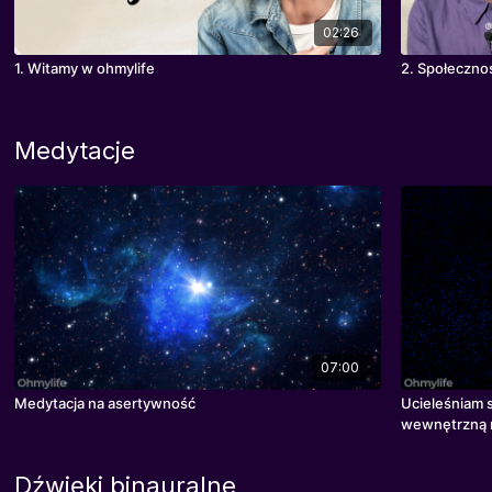
02:26
1. Witamy w ohmylife
2. Społecznoś
Medytacje
07:00
Medytacja na asertywność
Ucieleśniam 
wewnętrzną
Dźwięki binauralne