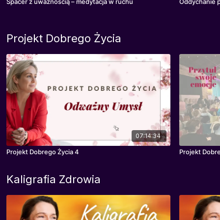
Spacer z uważnością – medytacja w ruchu
Oddychanie p
Projekt Dobrego Życia
07:14:34
Projekt Dobrego Życia 4
Projekt Dobre
Kaligrafia Zdrowia