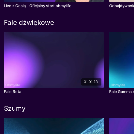
Live z Gosią - Oficjalny start ohmylife
Odnajdywani
Fale dźwiękowe
01:01:28
Fale Beta
Fale Gamma 
Szumy