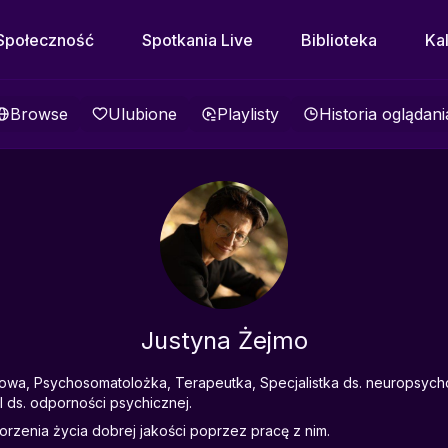
Społeczność
Spotkania Live
Biblioteka
Ka
Browse
Ulubione
Playlisty
Historia oglądani
Justyna Żejmo
wa, Psychosomatolożka, Terapeutka, Specjalistka ds. neuropsycho
l ds. odporności psychicznej.
orzenia życia dobrej jakości poprzez pracę z nim.