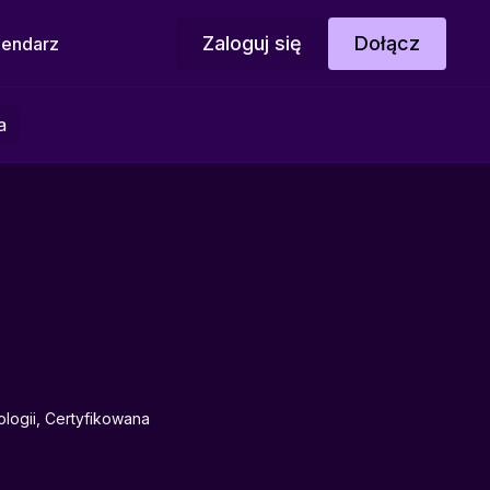
Zaloguj się
Dołącz
lendarz
a
logii, Certyfikowana