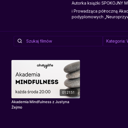
Autorka książki SPOKOJNY M
i Prowadząca półroczną Akad
podyplomowych „Neuroprzywó
01:21:51
Akademia Mindfulness z Justyna
Żejmo