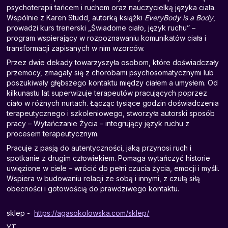
psychoterapii tańcem i ruchem oraz nauczycielką języka ciała.
Wspólnie z Karen Studd, autorką książki
EveryBody is a Body
,
prowadzi kurs trenerski „Świadome ciało, język ruchu” –
program wspierający w rozpoznawaniu komunikatów ciała i
transformacji zapisanych w nim wzorców.
Przez dwie dekady towarzyszyła osobom, które doświadczały
przemocy, zmagały się z chorobami psychosomatycznymi lub
poszukiwały głębszego kontaktu między ciałem a umysłem. Od
kilkunastu lat superwizuje terapeutów pracujących poprzez
ciało w różnych nurtach. Łącząc tysiące godzin doświadczenia
terapeutycznego i szkoleniowego, stworzyła autorski sposób
pracy – Wytańczanie Życia – integrujący język ruchu z
procesem terapeutycznym.
Pracuje z pasją do autentyczności, jaką przynosi ruch i
spotkanie z drugim człowiekiem. Pomaga wytańczyć historie
uwięzione w ciele – wrócić do pełni czucia życia, emocji i myśli.
Wspiera w budowaniu relacji ze sobą i innymi, z czułą siłą
obecności i gotowością do prawdziwego kontaktu.
sklep -
https://agasokolowska.com/sklep/
YT