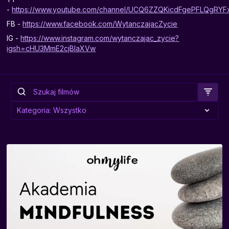
-
https://www.youtube.com/channel/UCQ6ZZQKicdFgePFLQgRYF
FB -
https://www.facebook.com/WytanczajacZycie
IG -
https://www.instagram.com/wytanczajac_zycie?
igsh=cHU3MmE2cjBlaXVw