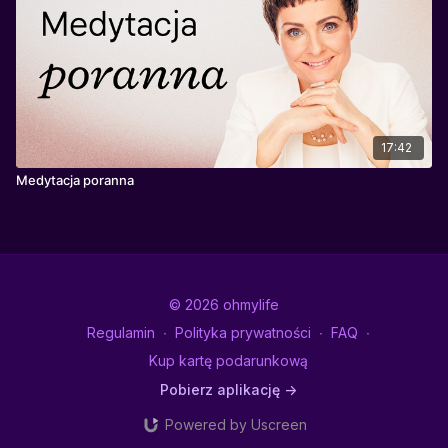
17:42
Medytacja poranna
© 2026 ohmylife
Regulamin
∙
Polityka prywatności
∙
FAQ
∙
Kup kartę podarunkową
Pobierz aplikację ->
Powered by Uscreen