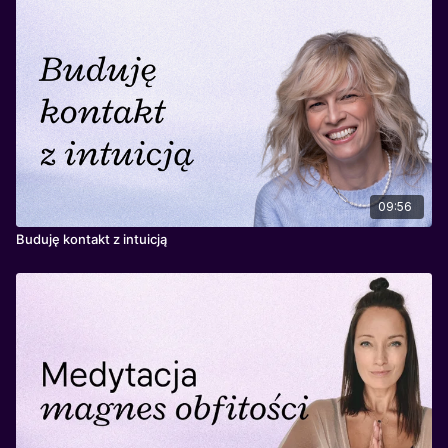
cieniem.
Pomaga w:
integracji emocji, odzyskaniu wewnętrznej
spójności, budowaniu miłości do siebie bez warunków.
09:56
Buduję kontakt z intuicją