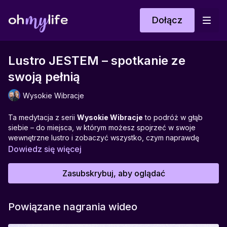
Dołącz
Lustro JESTEM – spotkanie ze
swoją pełnią
Wysokie Wibracje
Ta medytacja z serii
Wysokie Wibracje
to podróż w głąb
siebie – do miejsca, w którym możesz spojrzeć w swoje
wewnętrzne lustro i zobaczyć wszystko, czym naprawdę
jesteś. Światło i cień, siłę i kruchość, miłość i lęk – całość
Dowiedz się więcej
Twojego człowieczeństwa.
To praktyka, która prowadzi Cię do uznania w sobie zarówno
Zasubskrybuj, aby oglądać
tego, co piękne, jak i tego, co trudne.
Z czułością i odwagą powiesz sobie:
„To też ja jestem”
. Bo
dopiero przyjmując wszystko, stajesz się pełnią.
Powiązane nagrania wideo
Idealna do:
praktyki samopoznania, akceptacji siebie i pracy z