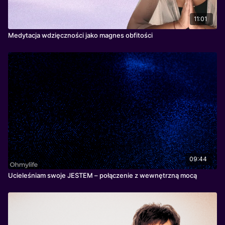
11:01
Medytacja wdzięczności jako magnes obfitości
09:44
Ucieleśniam swoje JESTEM – połączenie z wewnętrzną mocą