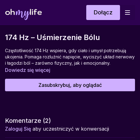
Dołącz
174 Hz – Uśmierzenie Bólu
Częstotliwość 174 Hz wspiera, gdy ciało i umysł potrzebują
ukojenia. Pomaga rozluźnić napięcie, wyciszyć układ nerwowy
i łagodzi ból – zarówno fizyczny, jak i emocjonalny.
Wprowadza miękkość, która daje przestrzeń na odpoczynek i
Dowiedz się więcej
regenerację. To delikatne wsparcie, które mówi: możesz
odpuścić, możesz się zatrzymać, możesz poczuć się
Zasubskrybuj, aby oglądać
bezpiecznie.
Pomaga w:
łagodzeniu bólu fizycznego, redukcji napięcia, odprężeniu
mięśni, wyciszeniu układu nerwowego, odzyskiwaniu poczucia
bezpieczeństwa
Komentarze (
2
)
Zaloguj Się
aby uczestniczyć w konwersacji
Idealna:
relaksacji po wysiłku, zasypiania, masażu, pracy z ciałem,