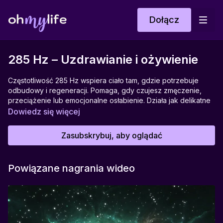
Dołącz
285 Hz – Uzdrawianie i ożywienie
Częstotliwość 285 Hz wspiera ciało tam, gdzie potrzebuje
odbudowy i regeneracji. Pomaga, gdy czujesz zmęczenie,
przeciążenie lub emocjonalne osłabienie. Działa jak delikatne
wsparcie dla komórek i układu nerwowego, pomaga wracać
Dowiedz się więcej
do równowagi i daje poczucie uziemienia. To spokojna
przestrzeń, w której możesz odetchnąć i powoli odzyskiwać
Zasubskrybuj, aby oglądać
siły.
Pomaga w:
Powiązane nagrania wideo
regeneracji fizycznej, uziemieniu, odbudowie energii, redukcji
napięcia, emocjonalnym wyciszeniu
Idealna do:
odpoczynku po wysiłku, masażu dźwiękiem, snu,
regeneracji ciała, wieczornego relaksu