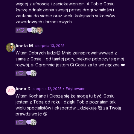
więcej z ufnoscią i zaciekawieniem. A Tobie Gosiu
życzę odnalezienia swojej pełnej drogi w miłości i
zaufaniu do siebie oraz wielu kolejnych sukcesów
zawodowych i biznesowych.
3
Aneta M.
sierpnia 13, 2025
Witam Dobrych ludzi😍 Mnie zainspirował wywiad z
samą z Gosią. I od tamtej pory, pięknie potoczył się mój
rozwój.☺️ Ogromnie jestem Ci Gosiu za to wdzięczna ❤️
1
Anna D.
sierpnia 12, 2025
• Edytowane
Witam Kochane i Cieszę się że mogę tu być. Gosiu
jestem z Tobą od roku i dzięki Tobie poznałam tak
wielu specjalistów i ekspertów …dziękuję 🥰 za Twoją
prawdziwość 😘
1