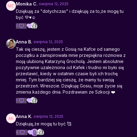
Monika C.
sierpnia 12, 2025
Dziękuję za "dotychczas" i dziękuję za to,że mogę tu
być 💚♥️☺️
1
Anna B.
sierpnia 12, 2025
Tak się cieszę, jestem z Gosią na Kafce od samego
początku a zainspirowała mnie przepiękna rozmowa z
moją ulubioną Katarzyną Grocholą. Jestem absolutnie
pozytywnie uzależniona od Kafek i trudno mi było się
przestawić, kiedy w ostatnim czasie byli ich trochę
mniej. Tym bardziej się cieszę, że mamy tu swoją
przestrzeń. Wreszcie. Dziękuję Gosiu, moje życie się
zmienia każdego dnia. Pozdrawiam ze Szkocji ❤️
1
Anna K.
sierpnia 12, 2025
Dziękuję,że mogę tu być 🥰
4