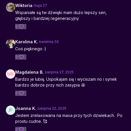
oczyszczającej, skupienia, pisania i regeneracji po
Wiktoria
maja 27
intensywnym dniu
Wspaniałe są tw dźwięki mam dużo lepszy sen,
głębszy i bardziej regeneracyjny
0
Karolina K.
kwietnia 02
Coś pięknego :)
0
Magdalena B.
sierpnia 27, 2025
Bardzo je lubię. Uspokajam się i wyciszam no i synek
bardzo dobrze przy nich zasypia 🤩
0
Joanna K.
sierpnia 22, 2025
Jestem zrelaxowana na maxa przy tych dzwiekach. Po
prostu cudne. 🥰
0