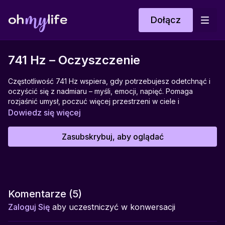
Dołącz
741 Hz – Oczyszczenie
Częstotliwość 741 Hz wspiera, gdy potrzebujesz odetchnąć i
oczyścić się z nadmiaru – myśli, emocji, napięć. Pomaga
rozjaśnić umysł, poczuć więcej przestrzeni w ciele i
uporządkować to, co stało się ciężkie. Wspiera w usuwaniu
Dowiedz się więcej
energetycznego „szumu” i przywraca wewnętrzną lekkość.
Idealna do chwil, gdy chcesz się wyciszyć, odświeżyć i wrócić
Zasubskrybuj, aby oglądać
do jasności.
Pomaga w:
oczyszczaniu wewnętrznym i zewnętrznym, rozjaśnianiu myśli,
wyciszaniu nadmiaru bodźców, wzmacnianiu intuicji,
emocjonalnym detoksie
Komentarze (
5
)
Zaloguj Się
aby uczestniczyć w konwersacji
Idealna do:
wieczornego resetu, pracy z intencją, medytacji