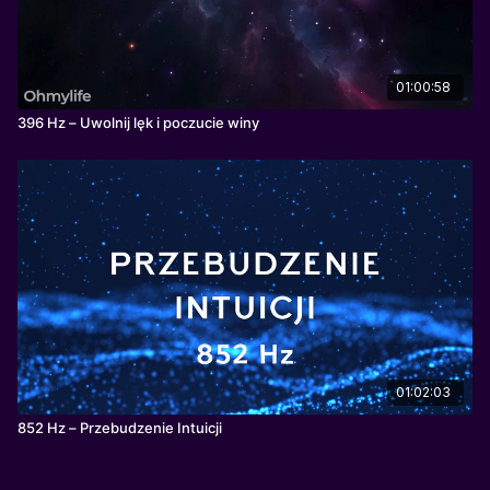
01:00:58
396 Hz – Uwolnij lęk i poczucie winy
01:02:03
852 Hz – Przebudzenie Intuicji