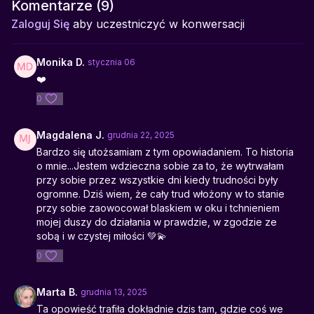
mocy.
Komentarze (
9
)
Zaloguj Się
aby uczestniczyć w konwersacji
Pomaga w:
budowaniu odporności psychicznej, wzmacnianiu
wiary w siebie, odzyskiwaniu nadziei po trudnych
doświadczeniach.
Monika D.
stycznia 06
❤️
0
Magdalena J.
grudnia 22, 2025
Bardzo się utożsamiam z tym opowiadaniem. To historia
o mnie...Jestem wdzieczna sobie za to, że wytrwałam
przy sobie przez wszystkie dni kiedy trudności były
ogromne. Dziś wiem, że cały trud włożony w to stanie
przy sobie zaowocował blaskiem w oku i tchnieniem
mojej duszy do działania w prawdzie, w zgodzie ze
sobą i w czystej miłości 💚💫
0
Marta B.
grudnia 13, 2025
Ta opowieść trafiła dokładnie dzis tam, gdzie coś we