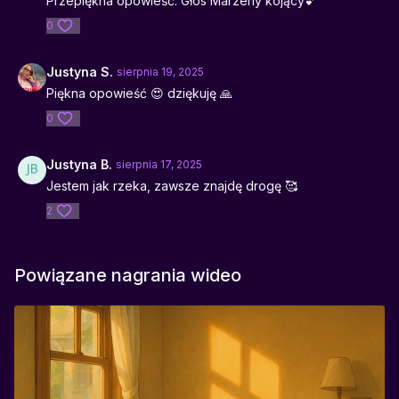
Przepiękna opowieść. Głos Marzeny kojący💕
0
Justyna S.
sierpnia 19, 2025
Piękna opowieść 😍 dziękuję 🙏
0
Justyna B.
sierpnia 17, 2025
Jestem jak rzeka, zawsze znajdę drogę 🥰
2
Powiązane nagrania wideo