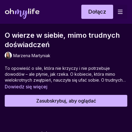
Dołącz
O wierze w siebie, mimo trudnych
doświadczeń
Marzena Martyniak
To opowieść o sile, która nie krzyczy i nie potrzebuje
dowodów – ale płynie, jak rzeka. O kobiecie, która mimo
wielokrotnych zwątpień, nauczyła się ufać sobie. O trudnych
momentach, w których nie trzeba mieć gotowych odpowiedzi
Dowiedz się więcej
– wystarczy oddech, ruch, kropla nadziei. Ta historia dotyka
czegoś bardzo ludzkiego: potrzeby wiary w siebie, nawet jeśli
Zasubskrybuj, aby oglądać
przez lata słyszało się coś zupełnie innego. To bajka o
stawaniu się swoją własną opoką – powoli, w ciszy, ale z
odwagą.
Idealna do:
wieczornej refleksji, odzyskiwania wewnętrznej