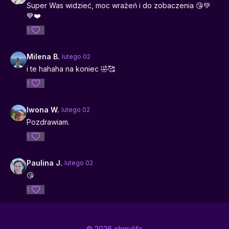
Super Was widzieć, moc wrażeń i do zobaczenia 😘💚
💙❤️
1
Milena B.
lutego 02
i te hahaha na koniec 🤣🥰
1
Iwona W.
lutego 02
Pozdrawiam.
1
Paulina J.
lutego 02
😘
1
© 2026 ohmylife