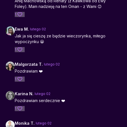
Anię Machowską od Renaty (z Kawkowa od Ewy
Foley). Mam nadzieję na ten Oman - z Wami 😊
1
Ewa M.
lutego 02
Jak ja się cieszę ze będzie wieczorynka, miłego
wypoczynku 😀
1
Malgorzata T.
lutego 02
Pozdrawiam ❤️
1
Karina N.
lutego 02
Pozdrawiam serdecznie ❤️
1
Monika T.
lutego 02