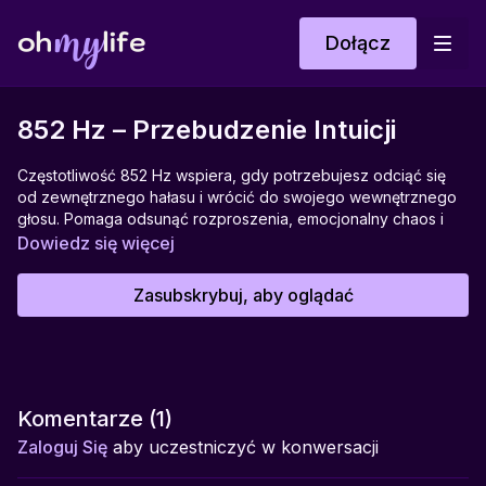
Dołącz
852 Hz – Przebudzenie Intuicji
Częstotliwość 852 Hz wspiera, gdy potrzebujesz odciąć się
od zewnętrznego hałasu i wrócić do swojego wewnętrznego
głosu. Pomaga odsunąć rozproszenia, emocjonalny chaos i
zobaczyć rzeczy takimi, jakie są – prosto, spokojnie, bez iluzji.
Dowiedz się więcej
Wspiera w budowaniu kontaktu z intuicją, pogłębianiu
samoświadomości i odnajdywaniu odpowiedzi w sobie.
Zasubskrybuj, aby oglądać
Idealna do chwil, gdy chcesz zaufać sobie bardziej i spojrzeć
w głąb z większą jasnością.
Pomaga:
pogłębianiu kontaktu z intuicją, budowaniu samoświadomości,
odnajdywaniu wewnętrznych odpowiedzi, odcinaniu się od
Komentarze (
1
)
zewnętrznego szumu, oczyszczaniu myśli
Zaloguj Się
aby uczestniczyć w konwersacji
Idealna
: