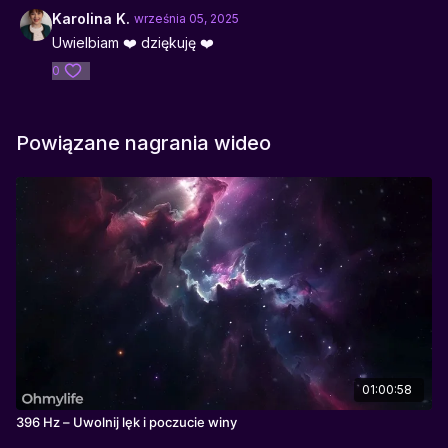
medytacji wizualizacyjnych, wieczornej kontemplacji, praktyk
Karolina K.
września 05, 2025
duchowych, pisania intuicyjnego, pracy z intencją
Uwielbiam ❤️ dziękuję ❤️
0
Powiązane nagrania wideo
01:00:58
396 Hz – Uwolnij lęk i poczucie winy