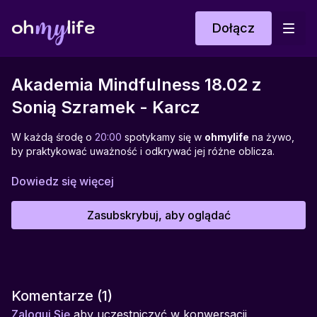
Dołącz
Akademia Mindfulness 18.02 z
Sonią Szramek - Karcz
W każdą środę o
20:00
spotykamy się w
ohmylife
na żywo,
by praktykować uważność i odkrywać jej różne oblicza.
Spotkanie poprowadzi
Sonia Szramek-Karcz
–
Dowiedz się więcej
psychotraumatolożka, wykładowczyni i twórczyni projektu
Planeta Sonii.
Zasubskrybuj, aby oglądać
To spotkanie jest głębokim procesem akceptacji siebie – nie
wtedy, gdy wszystko się układa, lecz właśnie wtedy, gdy
czujemy wstyd, złość, rozczarowanie czy bezsilność. Sonia
prowadzi przez prostą, ale transformującą praktykę:
„Akceptuję i odpuszczam”. Uczy, jak przestać dowalać sobie
Komentarze (
1
)
za błędy, niedoskonałości, emocje i jak zacząć uznawać
Zaloguj Się
aby uczestniczyć w konwersacji