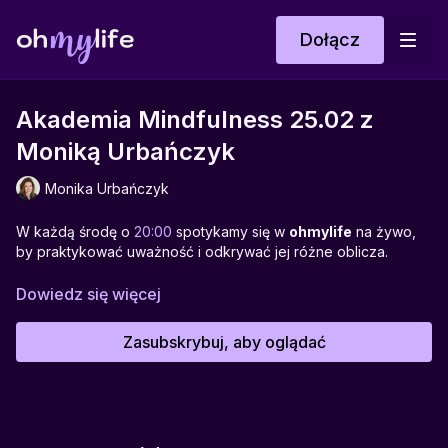
Dołącz
Akademia Mindfulness 25.02 z
Moniką Urbańczyk
Monika Urbańczyk
W każdą środę o
20:00
spotykamy się w
ohmylife
na żywo,
by praktykować uważność i odkrywać jej różne oblicza.
Spotkanie poprowadzi
Monika Urbańczyk
– nauczycielka
Dowiedz się więcej
medytacji w ruchu i praktyki „Kaligrafii Zdrowia”, łączącej
oddech, ciało i uważność.
Zasubskrybuj, aby oglądać
To spotkanie jest zaproszeniem do medytacji w ruchu –
łagodnej, płynnej praktyki, w której spokojny oddech
prowadzi spowolnione ciało. Poprzez sekwencje takie jak
reset, fala wodna, magnetyczna kula energii czy młyn wodny,