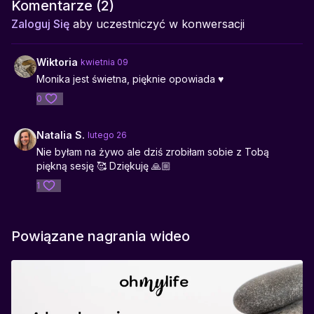
pojawia się doświadczenie przepływu i głębokiego połączenia
Komentarze (
2
)
ze sobą. To stan, w którym myśl, czucie i działanie zaczynają
Zaloguj Się
aby uczestniczyć w konwersacji
być spójne.
Praktyka wspiera regulację układu nerwowego, poprawia
Wiktoria
kwietnia 09
przepływ energii i pomaga wracać do naturalnego stanu
Monika jest świetna, pięknie opowiada ♥️
równowagi. To medytacja z „boostem” – ruch, który wzmacnia
0
wewnętrzną siłę, zaufanie do siebie i poczucie harmonii.
Dołącz do środowej
Akademii Mindfulness
– przestrzeni, w
Natalia S.
lutego 26
której możesz złapać oddech, uwolnić napięcia i podarować
Nie byłam na żywo ale dziś zrobiłam sobie z Tobą
sobie chwilę troski.
piękną sesję 🥰 Dziękuję 🙏🏼
1
Powiązane nagrania wideo