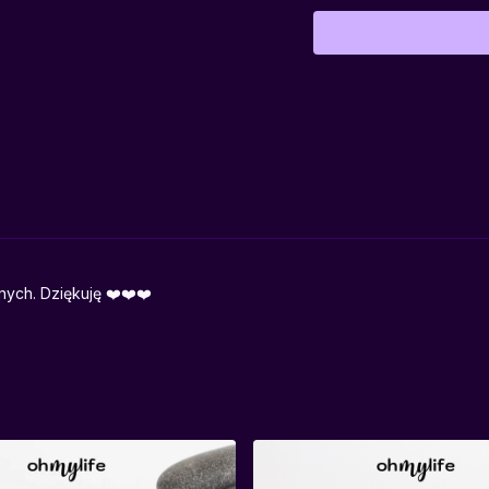
może być wymagający, al
o siebie.
Dołącz do środowej
Ak
oddech, uwolnić napięci
ych. Dziękuję ❤️❤️❤️