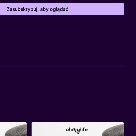
e też czuły, jeśli pozwolimy sobie zwolnić i zatroszczyć się
Zasubskrybuj, aby oglądać
ademii Mindfulness
– przestrzeni, w której możesz złapać
a i podarować sobie chwilę troski.