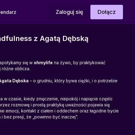
Zaloguj się
Dołącz
lendarz
dfulness z Agatą Dębską
spotykamy się w
ohmylife
na żywo, by praktykować
 różne oblicza.
Agata Dębska
– o grudniu, który bywa ciężki, i o potrzebie
a w czasie, kiedy zmęczenie, niepokój i napięcie często
rzez rozmowę i prostą praktykę uważności pojawia się
ie emocji, kontakt z ciałem i oddechem oraz łagodne bycie
i bez presji, że „powinno być inaczej”.
niu sobie zgody na trudniejsze chwile, o wewnętrznej sile i
dealnie, żeby było prawdziwie i wartościowo. O grudniu, który