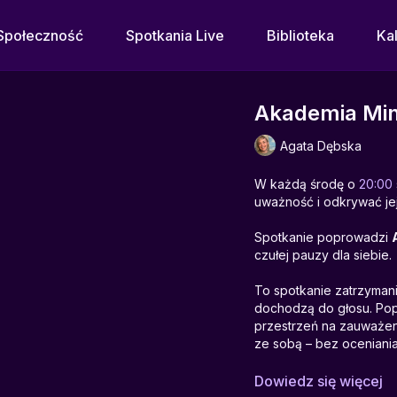
Społeczność
Spotkania Live
Biblioteka
Ka
Akademia Min
Agata Dębska
W każdą środę o
20:00
uważność i odkrywać jej
Spotkanie poprowadzi
czułej pauzy dla siebie.
To spotkanie zatrzymani
dochodzą do głosu. Pop
przestrzeń na zauważen
ze sobą – bez oceniania 
To doświadczenie o dawa
Dowiedz się więcej
o tym, że nie musi być i