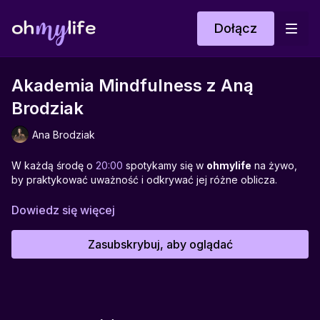
Dołącz
Akademia Mindfulness z Aną
Brodziak
Ana Brodziak
W każdą środę o
20:00
spotykamy się w
ohmylife
na żywo,
by praktykować uważność i odkrywać jej różne oblicza.
Spotkanie poprowadzi
Ana Brodziak
– architektka szczęścia i
Dowiedz się więcej
obfitości, pracująca z energią serca, koherencją i cyklami
wewnętrznymi.
Zasubskrybuj, aby oglądać
To spotkanie jest zaproszeniem do zatrzymania się, powrotu
do serca i odzyskiwania kontaktu z własną energią. Pojawia
się tu temat mocy, która nie wynika z siłowania się z życiem,
lecz z połączenia z miłością, intuicją i ciałem. Praktyka