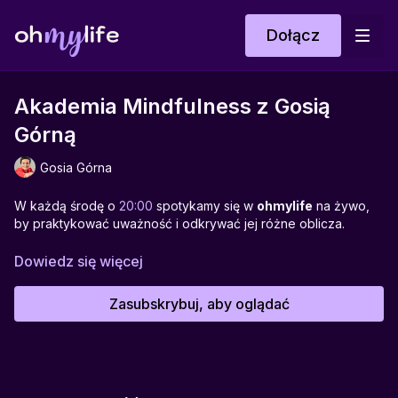
Dołącz
Akademia Mindfulness z Gosią
Górną
Gosia Górna
W każdą środę o
20:00
spotykamy się w
ohmylife
na żywo,
by praktykować uważność i odkrywać jej różne oblicza.
Spotkanie poprowadzi
Gosia Górna
– o uważnej medytacji,
Dowiedz się więcej
czułości dla siebie i uwalnianiu tego, co już nie służy.
Zasubskrybuj, aby oglądać
To spotkanie prowadzi w głąb doświadczenia wyciszenia i
regulacji układu nerwowego poprzez delikatny dotyk, oddech
i medytację. Pojawia się przestrzeń na kontakt z intuicją,
zadanie ważnych pytań oraz łagodne przygotowanie ciała i
emocji do głębszej praktyki.