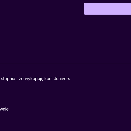
poczucia pełni, w które
kontrolą a poddaniem.
To spotkanie dla tych, 
własną energią i doświ
medytację.
Dołącz do środowej
Ak
oddech, uwolnić napięci
topnia , że wykupuję kurs Junivers
ownie