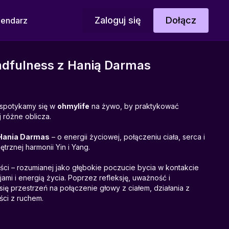
Zaloguj się
Dołącz
lendarz
dfulness z Hanią Darmas
spotykamy się w
ohmylife
na żywo, by praktykować
 różne oblicza.
Hania Darmas
– o energii życiowej, połączeniu ciała, serca i
rznej harmonii Yin i Yang.
ci – rozumianej jako głębokie poczucie bycia w kontakcie
ami i energią życia. Poprzez refleksję, uważność i
ię przestrzeń na połączenie głowy z ciałem, działania z
ci z ruchem.
ę koncepcja Yin i Yang – energii kobiecej i męskiej – oraz ich
Praktyka prowadzi do doświadczenia równowagi, regulacji i