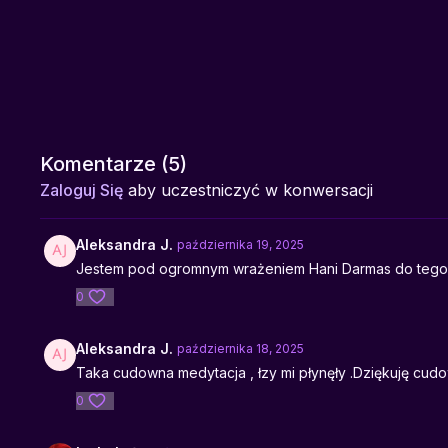
Komentarze (
5
)
Zaloguj Się
aby uczestniczyć w konwersacji
Aleksandra J.
października 19, 2025
Jestem pod ogromnym wrażeniem Hani Darmas do tego s
0
Aleksandra J.
października 18, 2025
Taka cudowna medytacja , łzy mi płynęły .Dziękuję cud
0