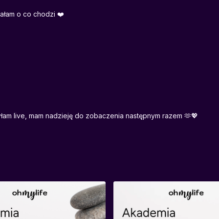
iałam o co chodzi ❤️
byłam live, mam nadzieję do zobaczenia następnym razem 🫶💖