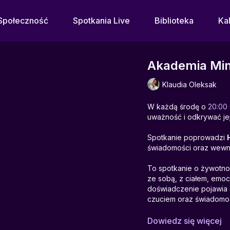
Społeczność
Spotkania Live
Biblioteka
Ka
Akademia Min
Klaudia Oleksak
W każdą środę o
20:00
uważność i odkrywać jej
Spotkanie poprowadzi
świadomości oraz wewnęt
To spotkanie o żywotnoś
ze sobą, z ciałem, emocj
doświadczenie pojawia s
czuciem oraz świadomoś
Punktem wyjścia staje si
Dowiedz się więcej
wewnętrzne spotkanie. 