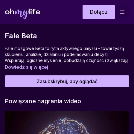
Dołącz
Fale Beta
Fale mózgowe Beta to rytm aktywnego umysłu – towarzyszą
skupieniu, analizie, działaniu i podejmowaniu decyzji.
Wspierają logiczne myślenie, pobudzają czujność i zwiększają
efektywność poznawczą. Nagranie z falami Beta może
Dowiedz się więcej
pomóc, gdy potrzebujesz energii do działania, klarowności
umysłu lub pobudzenia do pracy – bez nadmiernego stresu.
Zasubskrybuj, aby oglądać
To dźwiękowa stymulacja dla mózgu w trybie „działam i myślę”.
Idealne do:
Powiązane nagrania wideo
Aktywnej pracy umysłowej, nauki, rozwiązywania problemów,
działania w skupieniu.
Pomagają w:
Wzmocnieniu koncentracji, poprawie pamięci roboczej,
zwiększeniu energii poznawczej i czujności.