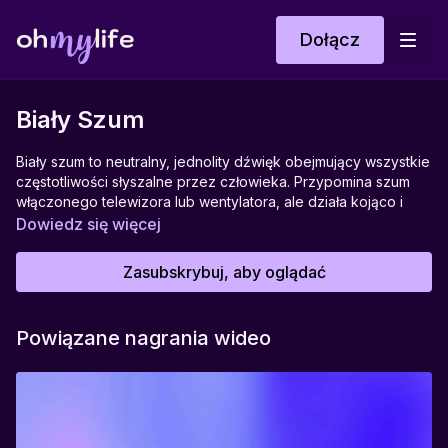
Dołącz
Biały Szum
Biały szum to neutralny, jednolity dźwięk obejmujący wszystkie
częstotliwości słyszalne przez człowieka. Przypomina szum
włączonego telewizora lub wentylatora, ale działa kojąco i
uspokajająco na układ nerwowy. Pomaga zagłuszyć inne
Dowiedz się więcej
dźwięki z otoczenia, dzięki czemu sprzyja koncentracji,
relaksowi oraz zasypianiu. Wspiera także regulację emocji u
Zasubskrybuj, aby oglądać
osób wrażliwych na hałas i bywa pomocny w pracy lub nauce,
kiedy trudno skupić uwagę. Biały szum tworzy neutralną,
akustyczną przestrzeń, w której umysł może odpocząć od
Powiązane nagrania wideo
nadmiaru bodźców.
Idealny do:
Zasypiania, pracy w skupieniu, medytacji, relaksu z dzieckiem.
Pomaga w: