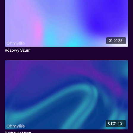
Odcięciu się od hałasu, wyciszeniu myśli, regulacji emocji,
szybszym zasypianiu.
01:01:22
Różowy Szum
01:01:43
Brązowy szum