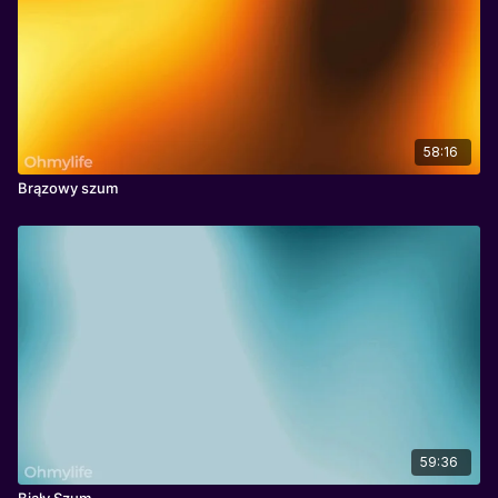
ułatwieniu zasypiania, poprawie jakości snu.
58:16
Brązowy szum
59:36
Biały Szum