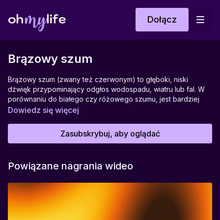
Dołącz
Brązowy szum
Brązowy szum (zwany też czerwonym) to głęboki, niski
dźwięk przypominający odgłos wodospadu, wiatru lub fal. W
porównaniu do białego czy różowego szumu, jest bardziej
miękki i otulający – szczególnie skuteczny w wyciszaniu
Dowiedz się więcej
umysłu i ciała. Pomaga zasnąć, zredukować napięcie,
zamaskować hałas z otoczenia. Brązowy szum działa
Zasubskrybuj, aby oglądać
uspokajająco na układ nerwowy, dlatego często polecany jest
osobom zmagającym się z bezsennością, szumami usznymi lub
nadwrażliwością na bodźce.
Powiązane nagrania wideo
Idealny do:
Zasypiania, odpoczynku, regeneracji, pracy w ciszy.
Pomaga w:
Maskowaniu dźwięków z otoczenia, redukcji napięcia,