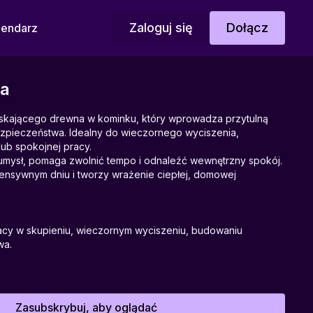
Zaloguj się
Dołącz
lendarz
ka
askającego drewna w kominku, który wprowadza przytulną
ezpieczeństwa. Idealny do wieczornego wyciszenia,
ub spokojnej pracy.
umysł, pomaga zwolnić tempo i odnaleźć wewnętrzny spokój.
tensywnym dniu i tworzy wrażenie ciepłej, domowej
racy w skupieniu, wieczornym wyciszeniu, budowaniu
wa.
dytacji, regeneracji, czytania książki, tworzenia atmosfery
Zasubskrybuj, aby oglądać