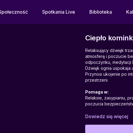
Społeczność
Spotkania Live
Biblioteka
Ka
Ciepło komin
Relaksujący dźwięk trz
atmosferę i poczucie b
odpoczynku, medytacji l
Dźwięk ognia uspokaja 
Przynosi ukojenie po in
przestrzeni.
Pomaga w:
Relaksie, zasypianiu, p
poczucia bezpieczeńst
Idealny do:
Dowiedz się więcej
Wieczornego relaksu, me
hygge.