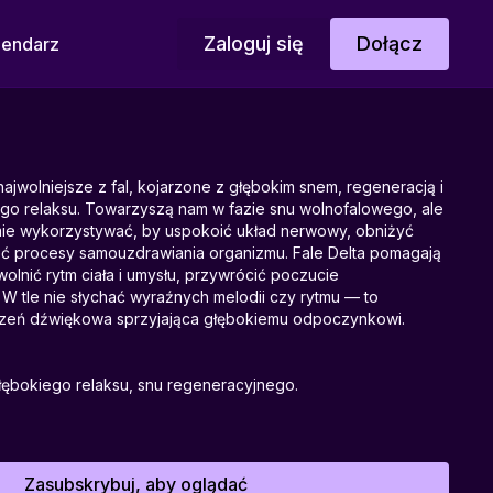
Zaloguj się
Dołącz
lendarz
ajwolniejsze z fal, kojarzone z głębokim snem, regeneracją i
go relaksu. Towarzyszą nam w fazie snu wolnofalowego, ale
ie wykorzystywać, by uspokoić układ nerwowy, obniżyć
eć procesy samouzdrawiania organizmu. Fale Delta pomagają
wolnić rytm ciała i umysłu, przywrócić poczucie
W tle nie słychać wyraźnych melodii czy rytmu — to
trzeń dźwiękowa sprzyjająca głębokiemu odpoczynkowi.
głębokiego relaksu, snu regeneracyjnego.
wowego, redukcji stresu, zasypianiu, wprowadzeniu w stan
.
Zasubskrybuj, aby oglądać