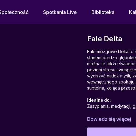
Społeczność
Spotkania Live
Biblioteka
Ka
Fale Delta
Fale mózgowe Delta to n
stanem bardzo głębokie
można je także świadom
poziom stresu i wesprz
wyciszyć natłok myśli, z
wewnętrznego spokoju. 
subtelna, kojąca przes
Idealne do:
Zasypiania, medytacji, 
Pomagają w:
Dowiedz się więcej
Uspokojeniu układu ner
głębokiego odpoczynku