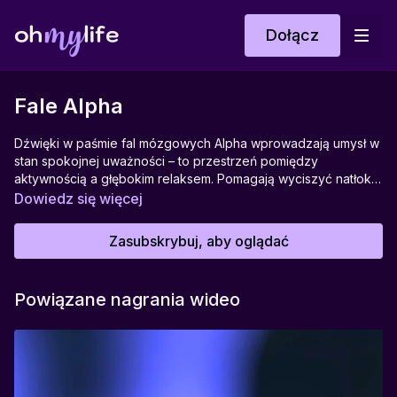
Dołącz
Fale Alpha
Dźwięki w paśmie fal mózgowych Alpha wprowadzają umysł w
stan spokojnej uważności – to przestrzeń pomiędzy
aktywnością a głębokim relaksem. Pomagają wyciszyć natłok
myśli, wspierają koncentrację, twórcze działanie i uczą bycia
Dowiedz się więcej
tu i teraz. Idealne do pracy umysłowej, medytacji, refleksji i
nauki, gdy potrzebujesz jasności i łagodnego skupienia. To
Zasubskrybuj, aby oglądać
delikatna podróż do wnętrza siebie, bez presji i pośpiechu –
tylko łagodność, obecność i równowaga.
Powiązane nagrania wideo