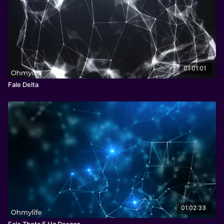
Pobudzaniu kreatywności, zwiększaniu koncentracji,
rozwijaniu uważności, osiąganiu stanu skupienia i przepływu
(flow).
01:01:01
Fale Delta
01:02:33
Fale Theta 5 Hz Deszcz