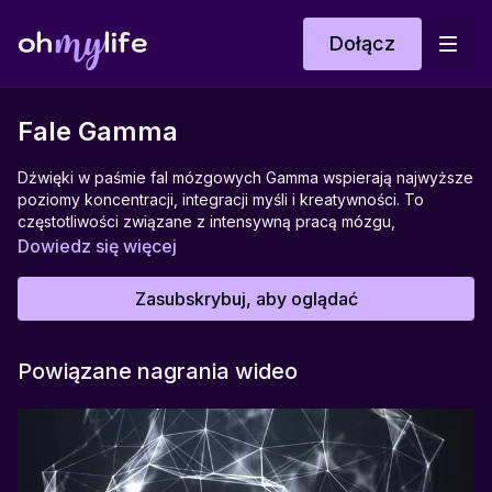
Dołącz
Fale Gamma
Dźwięki w paśmie fal mózgowych Gamma wspierają najwyższe
poziomy koncentracji, integracji myśli i kreatywności. To
częstotliwości związane z intensywną pracą mózgu,
momentami wglądu, poczuciem jedności oraz stanami tzw.
Dowiedz się więcej
peak performance. Słuchając fal Gamma, możesz pobudzić
umysł do twórczego działania, szybkiego uczenia się,
Zasubskrybuj, aby oglądać
kojarzenia faktów i głębokiej refleksji. Idealne, gdy
potrzebujesz jasności, pobudzenia bez napięcia i otwarcia
umysłu na nowe pomysły.
Powiązane nagrania wideo
Idealny do:
Pracy koncepcyjnej, nauki, kreatywnych zadań, medytacji
skoncentrowanej, ćwiczeń rozwoju umysłu.
Pomaga w: