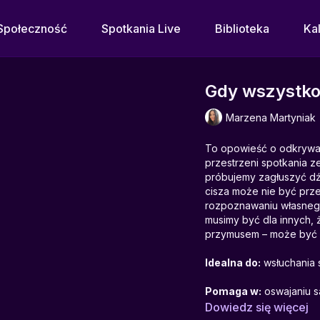
Społeczność
Spotkania Live
Biblioteka
Ka
Gdy wszystko
Marzena Martyniak
To opowieść o odkrywani
przestrzeni spotkania z
próbujemy zagłuszyć dź
cisza może nie być prze
rozpoznawaniu własnego 
musimy być dla innych, 
przymusem – może być w
Idealna do:
wsłuchania s
Pomaga w:
oswajaniu s
Dowiedz się więcej