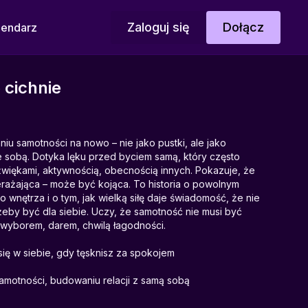
Zaloguj się
Dołącz
lendarz
 cichnie
u samotności na nowo – nie jako pustki, ale jako
e sobą. Dotyka lęku przed byciem samą, który często
więkami, aktywnością, obecnością innych. Pokazuje, że
rażająca – może być kojąca. To historia o powolnym
wnętrza i o tym, jak wielką siłę daje świadomość, że nie
żeby być dla siebie. Uczy, że samotność nie musi być
yborem, darem, chwilą łagodności.
ię w siebie, gdy tęsknisz za spokojem
amotności, budowaniu relacji z samą sobą