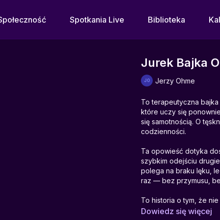
Społeczność
Spotkania Live
Biblioteka
Ka
Jurek Bajka O
Jerzy Ohme
To terapeutyczna bajka o
które uczy się ponownie 
się samotnością. O tęskn
codzienności.
Ta opowieść dotyka doś
szybkim odejściu drugie
polega na braku lęku, l
raz — bez przymusu, bez
To historia o tym, że n
spotkania ma w sobie m
Dowiedz się więcej