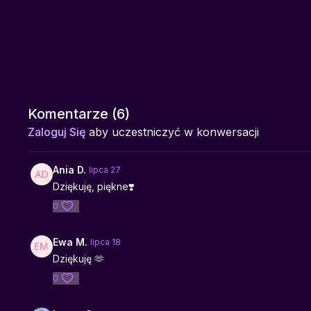
Komentarze (
6
)
Zaloguj Się
aby uczestniczyć w konwersacji
Ania D.
lipca 27
Dziękuję, piękne❣️
0
Ewa M.
lipca 18
Dziękuję 🫶
0