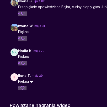
Iwona S.
lipca 02
Przepięknie opowiedziana Bajka, cudny ciepły głos Jur
0
Iwona W.
maja 31
Piękna
0
Nadia K.
maja 29
Piekne
0
Ilona T.
maja 29
Piekna ❤️
1
Powiązane nagrania wideo