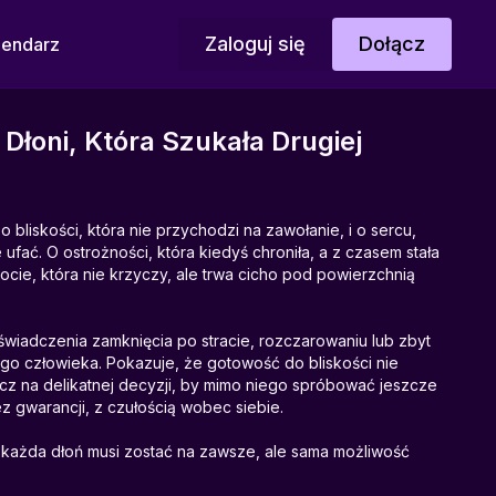
Zaloguj się
Dołącz
lendarz
 Dłoni, Która Szukała Drugiej
 bliskości, która nie przychodzi na zawołanie, i o sercu,
ufać. O ostrożności, która kiedyś chroniła, a z czasem stała
ocie, która nie krzyczy, ale trwa cicho pod powierzchnią
wiadczenia zamknięcia po stracie, rozczarowaniu lub zbyt
go człowieka. Pokazuje, że gotowość do bliskości nie
ecz na delikatnej decyzji, by mimo niego spróbować jeszcze
 gwarancji, z czułością wobec siebie.
ie każda dłoń musi zostać na zawsze, ale sama możliwość
oc uzdrawiania.