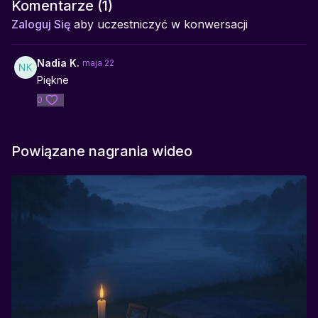
Komentarze (
1
)
To opowieść o zaufaniu do własnego rytmu i do drogi, która
Zaloguj Się
aby uczestniczyć w konwersacji
prowadzi dalej, nawet wtedy, gdy nie wiemy jeszcze dokąd.
Idealna do:
Nadia K.
maja 22
momentów zagubienia, zmiany, życiowych przejść,
Piękne
wieczornego wyciszenia, pracy z niepewnością i brakiem
0
jasnego kierunku
Pomaga w:
akceptowaniu procesu, regulowaniu napięcia związanego z
Powiązane nagrania wideo
„muszę wiedzieć”, budowaniu zaufania do siebie, oswajaniu
niewiedzenia, poczuciu sensu drogi