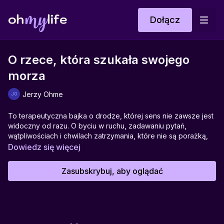
Dołącz
O rzece, która szukała swojego
morza
Jerzy Ohme
To terapeutyczna bajka o drodze, której sens nie zawsze jest
widoczny od razu. O byciu w ruchu, zadawaniu pytań,
wątpliwościach i chwilach zatrzymania, które nie są porażką,
lecz częścią procesu.
Dowiedz się więcej
Historia rzeki opowiada o wewnętrznym dojrzewaniu — o tym,
Zasubskrybuj, aby oglądać
że nie wszystko musi być nazwane, zaplanowane i
zrozumiane, by miało sens. Morze nie jest tu nagrodą ani
celem do zdobycia, lecz stanem zgody i spokoju, który
przychodzi wtedy, gdy przestajemy się spieszyć z
odpowiedziami.