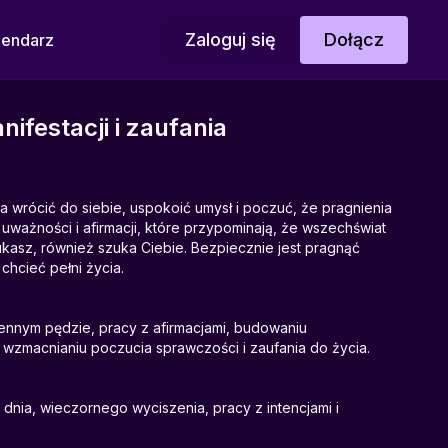
Zaloguj się
Dołącz
lendarz
ifestacji i zaufania
 wrócić do siebie, uspokoić umysł i poczuć, że pragnienia
t uważności i afirmacji, które przypominają, że wszechświat
ukasz, również szuka Ciebie. Bezpiecznie jest pragnąć
 chcieć pełni życia.
ennym pędzie, pracy z afirmacjami, budowaniu
wzmacnianiu poczucia sprawczości i zaufania do życia.
nia, wieczornego wyciszenia, pracy z intencjami i
 na sam ze sobą.