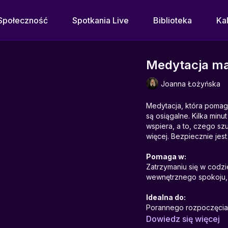
Społeczność
Spotkania Live
Biblioteka
Ka
Medytacja man
Joanna Łożyńska
Medytacja, która pomaga
są osiągalne. Kilka minu
wspiera, a to, czego sz
więcej. Bezpiecznie jest
Pomaga w:
Zatrzymaniu się w codzi
wewnętrznego spokoju, 
Idealna do:
Porannego rozpoczęcia d
manifestacją, chwil sam
Dowiedz się więcej