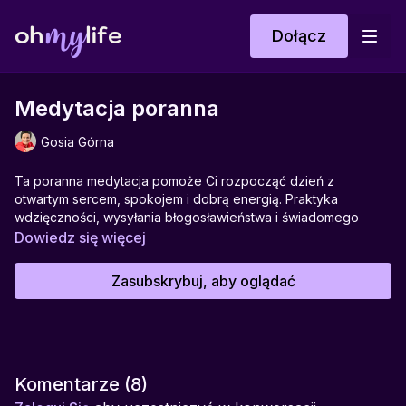
Dołącz
Medytacja poranna
Gosia Górna
Ta poranna medytacja pomoże Ci rozpocząć dzień z
otwartym sercem, spokojem i dobrą energią. Praktyka
wdzięczności, wysyłania błogosławieństwa i świadomego
wypełniania dnia światłem sprawi, że poczujesz się pełna
Dowiedz się więcej
spokoju, lekkości i gotowości na cuda. To piękna medytacja,
która podnosi wibracje, wzmacnia intuicję i pomaga zauważać
Zasubskrybuj, aby oglądać
dobro w codzienności.
Pomaga w:
Budowaniu wdzięczności, pozytywnego nastawienia, pracy z
intencjami, świadomym kreowaniu dnia i wzmacnianiu
wewnętrznego spokoju.
Komentarze (
8
)