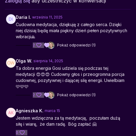
Zaloguj Się
aby uczestniczyć w konwersacji
Idealna do:
Porannego rozpoczęcia dnia, pracy z wdzięcznością,
wzmocnienia intuicji, uważnego wejścia w dzień pełen dobra.
Daria I.
września 11, 2025
Cudowna medytacja, dziękuję z całego serca. Dzięki
niej dzisiaj będę miała piękny dzień pełen pozytywnych
wibracji🙏
2
Pokaż odpowiedzi (1)
Olga W.
sierpnia 14, 2025
Ta dobra energia Gosi udziela się podczas tej
medytacji 😍😍😍 Cudowny głos i przeogromna porcja
cudownej, pozytywnej i dającej silę energii. Uwielbiam
🩷🩷🩷
2
Pokaż odpowiedzi (1)
Agnieszka K.
marca 15
Jestem wdzięczna za tą medytację, poczułam dużą
siłę i wiarę, że dam radę. Bóg zapłać 🤗
0