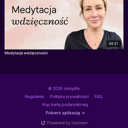
06:21
Medytacja wdzięczności
© 2026 ohmylife
Regulamin
∙
Polityka prywatności
∙
FAQ
∙
Kup kartę podarunkową
Pobierz aplikację ->
Powered by Uscreen