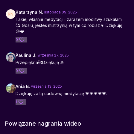
Katarzyna N.
listopada 09, 2025
Takiej właśnie medytacji i zarazem modlitwy szukałam
🥰. Gosiu, jesteś mistrzynią w tym co robisz ♥️. Dziękuję
😘❤️
0
Paulina J.
września 27, 2025
Przepiękna🥰Dziękuję 🙏
0
Ania B.
września 13, 2025
Dziękuję za tą cudowną medytację 💗💗💗💗💗.
1
Powiązane nagrania wideo