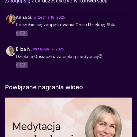
Zaloguj Się
aby uczestniczyć w konwersacji
Idealna do:
wieczornego wyciszenia, pracy z ciałem, pracy z oddechem,
momentów niepokoju, budowania wewnętrznego spokoju
Anna S.
września 18, 2025
Poczułam się zaopiekowania Gosiu Dziękuję 💚🙏
0
Eliza N.
września 17, 2025
Dziękuję Gosiaczku za piękną medytację😇
0
Powiązane nagrania wideo