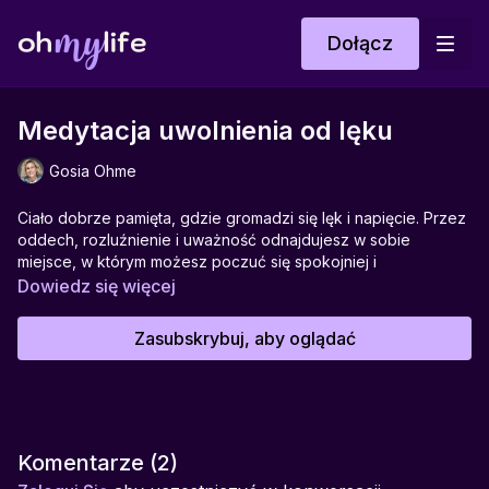
Dołącz
Medytacja uwolnienia od lęku
Gosia Ohme
Ciało dobrze pamięta, gdzie gromadzi się lęk i napięcie. Przez
oddech, rozluźnienie i uważność odnajdujesz w sobie
miejsce, w którym możesz poczuć się spokojniej i
bezpieczniej. To przestrzeń, w której nie trzeba już walczyć
Dowiedz się więcej
ani nic udowadniać – wystarczy być. Praktyka wspiera w
odpuszczaniu napięcia, uznawaniu emocji i budowaniu
Zasubskrybuj, aby oglądać
poczucia bezpieczeństwa od wewnątrz.
Wspiera w:
łagodzeniu lęku, budowaniu poczucia bezpieczeństwa,
odpuszczaniu napięcia, uspokajaniu myśli, odnajdywaniu
spokoju w ciele
Komentarze (
2
)