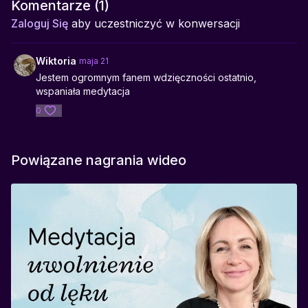
przywoływaniu radości, wzmacnianiu poczucia spełnienia,
Komentarze (
1
)
zauważaniu dobra w codzienności
Zaloguj Się
aby uczestniczyć w konwersacji
Idealna do:
porannej medytacji, pracy z intencją, momentów zatrzymania,
Wiktoria
maja 21
gdy chcesz poczuć lekkość i radość w swoim ciele
Jestem ogromnym fanem wdzięczności ostatnio,
wspaniała medytacja
0
Powiązane nagrania wideo