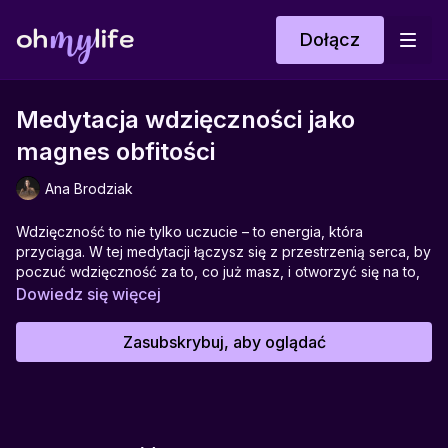
Dołącz
Medytacja wdzięczności jako
magnes obfitości
Ana Brodziak
Wdzięczność to nie tylko uczucie – to energia, która
przyciąga. W tej medytacji łączysz się z przestrzenią serca, by
poczuć wdzięczność za to, co już masz, i otworzyć się na to,
co jeszcze przed Tobą. Przez oddech, uważność i
Dowiedz się więcej
wizualizację uczysz się przywoływać emocje radości, lekkości
i spełnienia – zanim wydarzy się to, czego pragniesz.
Zasubskrybuj, aby oglądać
To praktyka kreowania życia pełnego obfitości, w której
Twoje serce staje się prawdziwym magnesem dobra.
Wspiera w:
budowaniu wdzięczności, otwieraniu się na obfitość,