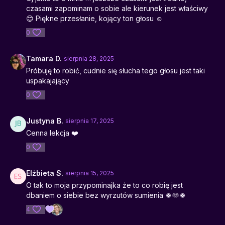
czasami zapominam o sobie ale kierunek jest właściwy
😊 Piękne przesłanie, kojący ton głosu ☺️
0
Tamara D.
sierpnia 28, 2025
Próbuję to robić, cudnie się słucha tego głosu jest taki
uspakajający
0
Justyna B.
sierpnia 17, 2025
Cenna lekcja ❤️
0
Elżbieta S.
sierpnia 15, 2025
O tak to moja przypominajka że to co robię jest
dbaniem o siebie bez wyrzutów sumienia 🍀🫶🍀
4