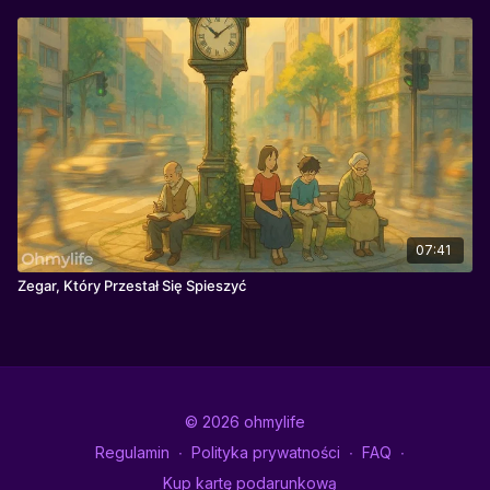
07:41
Zegar, Który Przestał Się Spieszyć
© 2026 ohmylife
Regulamin
∙
Polityka prywatności
∙
FAQ
∙
Kup kartę podarunkową