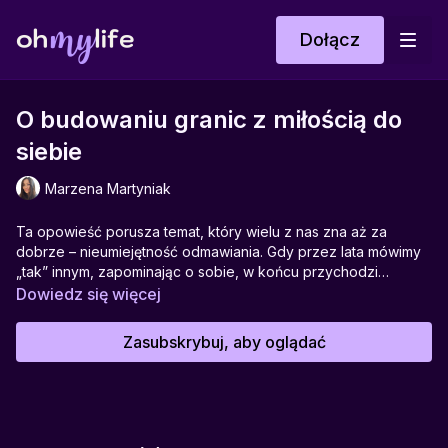
Dołącz
O budowaniu granic z miłością do
siebie
Marzena Martyniak
Ta opowieść porusza temat, który wielu z nas zna aż za
dobrze – nieumiejętność odmawiania. Gdy przez lata mówimy
„tak” innym, zapominając o sobie, w końcu przychodzi
moment zmęczenia. Ta bajka jest delikatnym, ale mocnym
Dowiedz się więcej
przypomnieniem, że stawianie granic nie jest egoizmem, lecz
wyrazem troski. O siebie. O swoje zdrowie. O marzenia, które
Zasubskrybuj, aby oglądać
czekają na miejsce w kalendarzu. To historia o powrocie do
wolności, o nauce odmawiania i o tym, że życie staje się
pełniejsze, kiedy wreszcie pozwolimy sobie być ważni.
Idealna do:
wieczornego zatrzymania się, refleksji nad