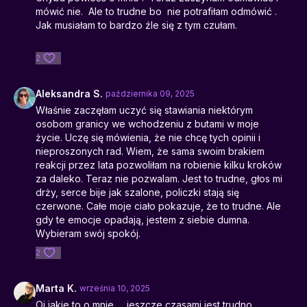
mówić nie. Ale to trudne bo nie potrafiłam odmówić .
Jak musiałam to bardzo źle się z tym czułam.
2
Aleksandra S.
października 09, 2025
Właśnie zaczęłam uczyć się stawiania niektórym
osobom granicy we wchodzeniu z butami w moje
życie. Uczę się mówienia, że nie chcę tych opinii i
nieproszonych rad. Wiem, że sama swoim brakiem
reakcji przez lata pozwoliłam na robienie kilku kroków
za daleko. Teraz nie pozwalam. Jest to trudne, głos mi
drży, serce bije jak szalone, policzki stają się
czerwone. Całe moje ciało pokazuje, że to trudne. Ale
gdy te emocje opadają, jestem z siebie dumna.
Wybieram swój spokój.
2
Marta K.
września 10, 2025
Oj jakie to o mnie … jeszcze czasami jest trudno,