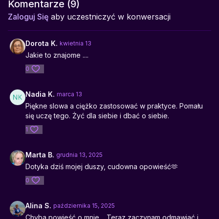
własnymi granicami.
Komentarze (
9
)
Zaloguj Się
aby uczestniczyć w konwersacji
Pomaga w:
nauce asertywności, budowaniu relacji ze sobą,
uwalnianiu się od presji spełniania cudzych oczekiwań.
Dorota K.
kwietnia 13
Jakie to znajome ....
0
Nadia K.
marca 13
Piękne slowa a ciężko zastosować w praktyce. Pomału
się uczę tego. Żyć dla siebie i dbać o siebie.
1
Marta B.
grudnia 13, 2025
Dotyka dziś mojej duszy, cudowna opowieść🫶
0
Alina S.
października 15, 2025
Chyba powieść o mnie . Teraz zaczynam odmawiać i