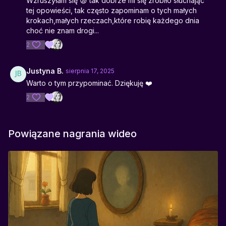
Wzruszyłam się 😪 tak dobrze mi się zrobiło słuchając
tej opowieści, tak często zapominam o tych małych
krokach,małych rzeczach,które robię każdego dnia
choć nie znam drogi...
2
Justyna B.
sierpnia 17, 2025
Warto o tym przypominać. Dziękuję ❤️
2
Powiązane nagrania wideo