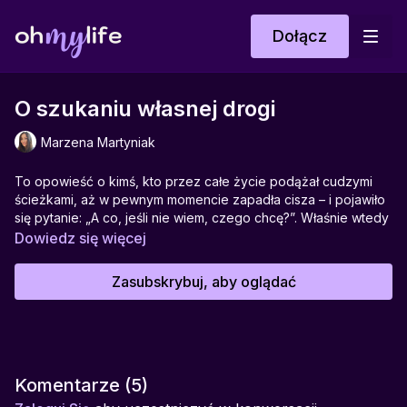
Dołącz
O szukaniu własnej drogi
Marzena Martyniak
To opowieść o kimś, kto przez całe życie podążał cudzymi
ścieżkami, aż w pewnym momencie zapadła cisza – i pojawiło
się pytanie: „A co, jeśli nie wiem, czego chcę?”. Właśnie wtedy
zaczyna się prawdziwa podróż – nie wielka wyprawa, ale
Dowiedz się więcej
cicha wędrówka w głąb siebie. Ta historia porusza temat
odwagi bycia zagubionym, łagodności wobec siebie i
Zasubskrybuj, aby oglądać
budowania relacji z własną intuicją. Uczy, że droga nie musi
być zaplanowana, by prowadziła do sensu. Czasem wystarczy
zrobić jeden krok – swój.
Idealna do:
wieczornego zatrzymania, pracy z pamiętnikiem.
Komentarze (
5
)
Pomaga w:
odnajdywaniu własnych potrzeb, odzyskiwaniu