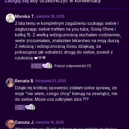
Zaloguj Się
aby uczestniczyć w konwersacji
sprawczości, budowaniu relacji z samą sobą.
Monika T.
sierpnia 18, 2025
2 lata temu w kompletnym zagubieniu szukając siebie i
zagłuszając siebie trafiłam na you tuba, Gosię Ohme i
kafkę 15. Z wielką wdzięcznością słuchałam codziennie,
wiele zrozumiałam, znalazłam lekarstwo na moją duszę.
Z miłością i wdzięcznością Gosiu dziękuję, że
pokazujesz jak odnaleźć drogę do siebie, powoli z
czułością ❤️💚💙
4
Pokaż odpowiedzi (1)
Renata B.
listopada 01, 2025
Dzięki tej krótkiej opowieści zdałam sobie sprawę, że
moje "nie wiem, czego chcę" kieruję na zewnątrz, nie
do siebie. Może coś odkryłam dziś ???
1
Danuta J.
sierpnia 19, 2025