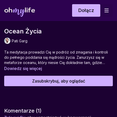
Dołącz
Ocean Życia
Pati Garg
Ta medytacja prowadzi Cię w podróż od zmagania i kontroli
do pełnego poddania się mądrości życia. Zanurzysz się w
metaforze oceanu, który niesie Cię dokładnie tam, gdzie
potrzebujesz być – nawet jeśli Twoje „małe ja” tego nie
Dowiedz się więcej
rozumie. To proces uwalniania napięć, odpuszczania walki i
odkrywania, że jesteś częścią czegoś większego, kochanego
Zasubskrybuj, aby oglądać
i bezpiecznego. Zaufanie staje się Twoją naturą, a życie –
przygodą, w której jesteś w pełni wspierana.
Idealna do:
praktyki odpuszczania kontroli i budowania
zaufania do życia.
Pomaga w:
redukcji lęku, uwalnianiu napięć, poczuciu
Komentarze (
1
)
jedności z życiem.