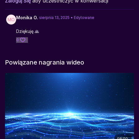
Zaloguj Się
aby uczestniczyć w konwersacji
Monika O.
sierpnia 13, 2025
• Edytowane
Dziękuję 🙏
0
Powiązane nagrania wideo
08:00