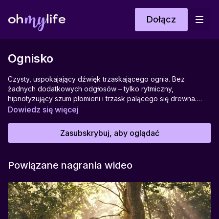
Dołącz
Ognisko
Czysty, uspokajający dźwięk trzaskającego ognia. Bez
żadnych dodatkowych odgłosów – tylko rytmiczny,
hipnotyzujący szum płomieni i trzask palącego się drewna.
Idealny do:
Dowiedz się więcej
Wieczornego relaksu, medytacji, czytania, pracy w skupieniu
oraz łatwiejszego zasypiania.
Zasubskrybuj, aby oglądać
Pomaga w:
Uspokojeniu myśli, wyciszeniu układu nerwowego, budowaniu
poczucia bezpieczeństwa.
Powiązane nagrania wideo