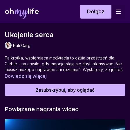
Dołącz
Ukojenie serca
Pati Garg
Ta krótka, wspierająca medytacja to czuła przestrzeń dla
Ciebie – na chwile, gdy emocje stają się zbyt intensywne. Nie
musisz niczego naprawiać ani rozumieć. Wystarczy, że jesteś
– z sobą, z oddechem, z tym, co właśnie czujesz.
Dowiedz się więcej
Ta praktyka pomoże Ci wrócić do ciała, poczuć swoje serce i
dać emocjom tyle miejsca, by mogły spokojnie przepłynąć. To
Zasubskrybuj, aby oglądać
spotkanie z miłością, która nie wymaga siły – tylko obecności.
Idealna do:
chwil przeciążenia emocjami, płaczu, napięcia lub
Powiązane nagrania wideo
niepokoju.
Pomaga w:
odzyskaniu spokoju, ukochaniu siebie w trudnych