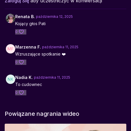
Zaloguj Się
aby uczestniczyć w konwersacji
z dzieciństwa, rozwijaniu samoakceptacji i poczucia
bezpieczeństwa.
Renata B.
października 12, 2025
Kojący głos Pati
0
Marzenna F.
października 11, 2025
Wzruszające spotkanie ❤️
0
Nadia K.
października 11, 2025
To cudownec
0
Powiązane nagrania wideo