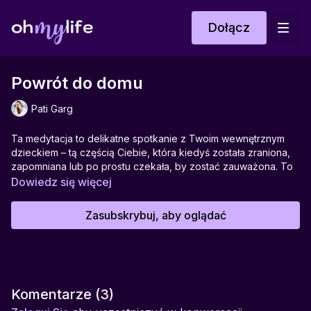
Dołącz
Powrót do domu
Pati Garg
Ta medytacja to delikatne spotkanie z Twoim wewnętrznym
dzieckiem – tą częścią Ciebie, która kiedyś została zraniona,
zapomniana lub po prostu czekała, by zostać zauważona. To
praktyka pojednania, zrozumienia i przyjęcia. Patti Garg
Dowiedz się więcej
prowadzi Cię przez proces uzdrawiającego spotkania, w
którym dorosła Ty bierze za rękę małą dziewczynkę z
Zasubskrybuj, aby oglądać
przeszłości, by razem rozpocząć nową, bezpieczną drogę.
To medytacja o miłości, akceptacji i odzyskiwaniu siebie.
Idealna do:
wieczornej refleksji, praktyki uzdrawiania relacji z
samą sobą.
Komentarze (
3
)
Pomaga w:
pracy z wewnętrznym dzieckiem, uzdrawianiu ran