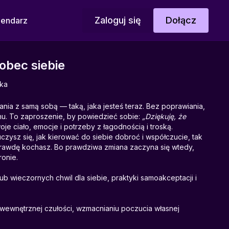
Zaloguj się
Dołącz
lendarz
obec siebie
ka
ania z samą sobą — taką, jaka jesteś teraz. Bez poprawiania,
u. To zaproszenie, by powiedzieć sobie:
„Dziękuję, że
je ciało, emocje i potrzeby z łagodnością i troską.
uczysz się, jak kierować do siebie dobroć i współczucie, tak
rawdę kochasz. Bo prawdziwa zmiana zaczyna się wtedy,
ronie.
b wieczornych chwil dla siebie, praktyki samoakceptacji i
ewnętrznej czułości, wzmacnianiu poczucia własnej
pięć i krytycyzmu wobec siebie.