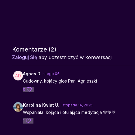
Komentarze (
2
)
Zaloguj Się
aby uczestniczyć w konwersacji
Agnes D.
lutego 06
Cudowny, kojácy glos Pani Agnieszki
0
Karolina Kwiat U.
listopada 14, 2025
Wspaniała, kojąca i otulająca medytacja 💚💚💚
1