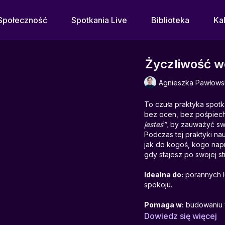
Społeczność
Spotkania Live
Biblioteka
Ka
Życzliwość w
Agnieszka Pawłows
To czuła praktyka spotk
bez ocen, bez pośpiech
jesteś”
, by zauważyć swo
Podczas tej praktyki na
jak do kogoś, kogo nap
gdy stajesz po swojej st
Idealna do:
porannych lu
spokoju.
Pomaga w:
budowaniu w
wartości, uwalnianiu na
Dowiedz się więcej