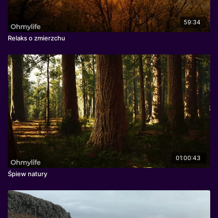
59:34
Relaks o zmierzchu
01:00:43
Śpiew natury