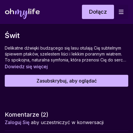
Dołącz
Świt
Delikatne dźwięki budzącego się lasu otulają Cię subtelnym
śpiewem ptaków, szelestem liści i lekkim porannym wiatrem.
To spokojna, naturalna symfonia, która przenosi Cię do serca
lasu o wschodzie słońca, kiedy przyroda budzi się do życia.
Dowiedz się więcej
Wsłuchując się w te dźwięki, możesz poczuć świeżość
poranka, lekkość oddechu i bliskość natury.
Zasubskrybuj, aby oglądać
Idealny do:
Porannej medytacji, praktyki wdzięczności, pracy w skupieniu
oraz rozpoczęcia dnia w harmonii i spokoju.
Pomaga w:
Wyciszeniu, odprężeniu, łagodnym wejściu w nowy dzień,
budowaniu uważności i przywróceniu kontaktu z naturą.
Komentarze (
2
)
Zaloguj Się
aby uczestniczyć w konwersacji