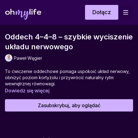
Dołącz
Oddech 4–4–8 – szybkie wyciszenie
układu nerwowego
Paweł Węgier
To ćwiczenie oddechowe pomaga uspokoić układ nerwowy,
obniżyć poziom kortyzolu i przywrócić naturalny rytm
wewnętrznej równowagi.
Przez kilka minut prowadzisz oddech w schemacie 4–4–8:
Dowiedz się więcej
4 sekundy wdechu,
4 sekundy pauzy,
Zasubskrybuj, aby oglądać
8 sekund wydechu.
Ten wydłużony wydech aktywuje reakcję relaksacyjną w ciele
– spowalnia tętno, rozluźnia napięcia i naturalnie kieruje umysł
w stronę spokoju.