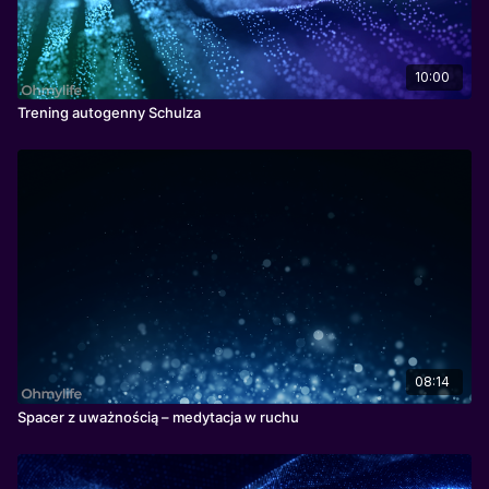
10:00
Trening autogenny Schulza
08:14
Spacer z uważnością – medytacja w ruchu