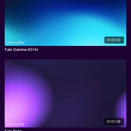
Wyciszeniu myśli, odprężeniu, odzyskaniu wewnętrznej
równowagi, pracy z emocjami i intuicją.
01:01:20
Fale Gamma 40 Hz
01:01:28
Fale Beta