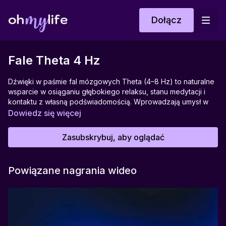
Dołącz
Fale Theta 4 Hz
Dźwięki w paśmie fal mózgowych Theta (4–8 Hz) to naturalne
wsparcie w osiąganiu głębokiego relaksu, stanu medytacji i
kontaktu z własną podświadomością. Wprowadzają umysł w
przestrzeń pomiędzy snem a jawą, gdzie łatwiej o wglądy,
Dowiedz się więcej
kreatywność, intuicję i wewnętrzne uzdrawianie. Fale Theta są
szczególnie polecane do wieczornego wyciszenia, medytacji
Zasubskrybuj, aby oglądać
prowadzonych, pracy z emocjami czy praktyk mindfulness.
Wspomagają procesy regeneracji psychicznej i fizycznej,
pozwalając wejść w stan odprężenia i spokoju.
Powiązane nagrania wideo
Idealne do:
Zasypiania, głębokiej medytacji, relaksu, pracy z
podświadomością, wieczornego wyciszenia.
Pomagają w: