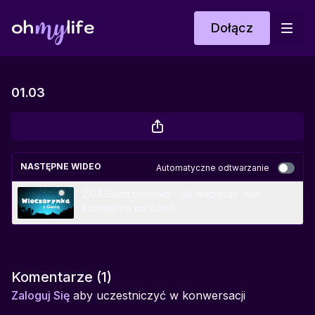
Dołącz
01.03
NASTĘPNE WIDEO
Automatyczne odtwarzanie
2.03 Siostrzeństwo - jak wspierać inne
kobiety na co dzień
Komentarze (
1
)
Zaloguj Się
aby uczestniczyć w konwersacji