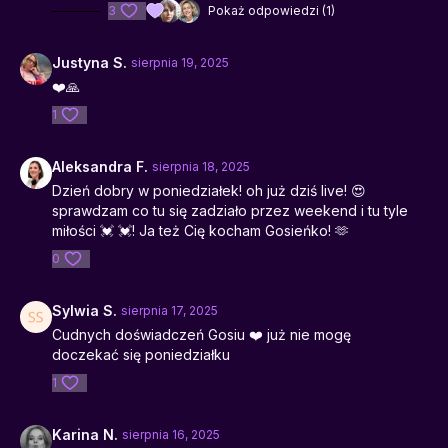
3
Pokaż odpowiedzi (1)
Justyna S.
sierpnia 19, 2025
❤️🙏
1
Aleksandra F.
sierpnia 18, 2025
Dzień dobry w poniedziałek! oh już dziś live! 😍
sprawdzam co tu się zadziało przez weekend i tu tyle
miłości 💓 💓! Ja też Cię kocham Gosieńko! 🫶
0
Sylwia S.
sierpnia 17, 2025
Cudnych doświadczeń Gosiu ❤️ już nie mogę
doczekać się poniedziałku
1
Karina N.
sierpnia 16, 2025