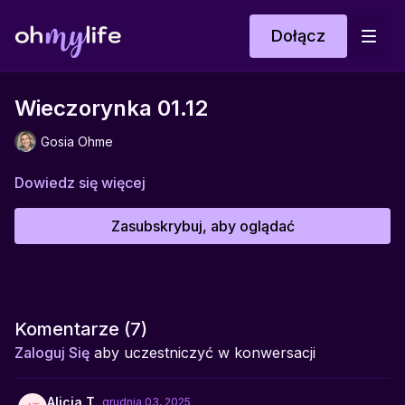
Dołącz
Wieczorynka 01.12
Gosia Ohme
Dowiedz się więcej
Zasubskrybuj, aby oglądać
Komentarze (
7
)
Zaloguj Się
aby uczestniczyć w konwersacji
Alicja T.
grudnia 03, 2025