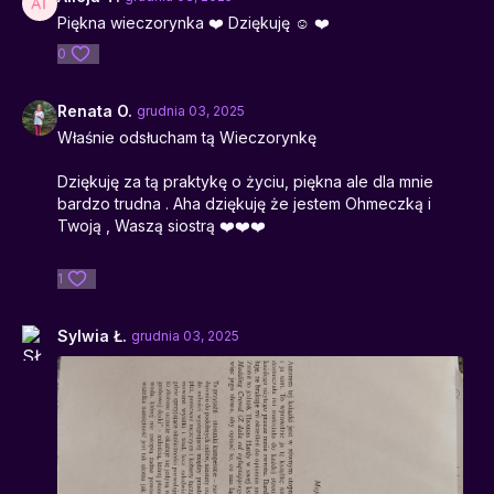
Piękna wieczorynka ❤️ Dziękuję ☺️ ❤️
0
Renata O.
grudnia 03, 2025
Właśnie odsłucham tą Wieczorynkę
Dziękuję za tą praktykę o życiu, piękna ale dla mnie
bardzo trudna . Aha dziękuję że jestem Ohmeczką i
Twoją , Waszą siostrą ❤️❤️❤️
1
Sylwia Ł.
grudnia 03, 2025