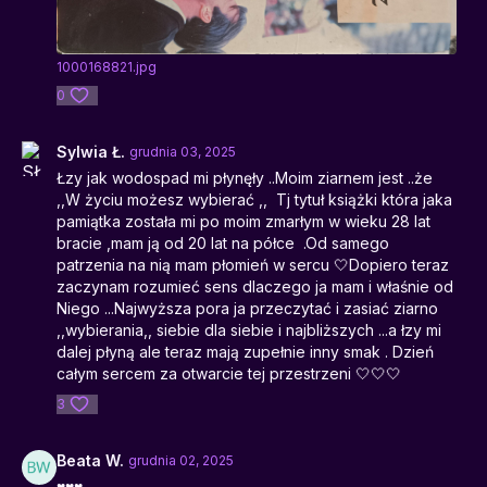
1000168821.jpg
0
Sylwia Ł.
grudnia 03, 2025
Łzy jak wodospad mi płynęły ..Moim ziarnem jest ..że
,,W życiu możesz wybierać ,, Tj tytuł książki która jaka
pamiątka została mi po moim zmarłym w wieku 28 lat
bracie ,mam ją od 20 lat na półce .Od samego
patrzenia na nią mam płomień w sercu 🤍Dopiero teraz
zaczynam rozumieć sens dlaczego ja mam i właśnie od
Niego ...Najwyższa pora ja przeczytać i zasiać ziarno
,,wybierania,, siebie dla siebie i najbliższych ...a łzy mi
dalej płyną ale teraz mają zupełnie inny smak . Dzień
całym sercem za otwarcie tej przestrzeni 🤍🤍🤍
3
Beata W.
grudnia 02, 2025
♥️♥️♥️